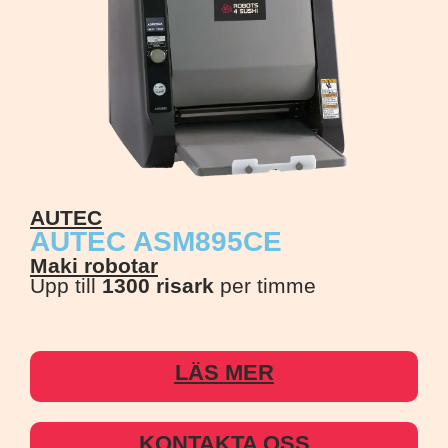
AUTEC
R4
AUTEC ASM895CE
R
Maki robotar
Ri
Upp till
1300 risark
per timme
Upp
LÄS MER
KONTAKTA OSS