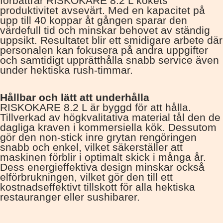
förbättrar RISKOKARE 8.2 L kökets
produktivitet avsevärt. Med en kapacitet på
upp till 40 koppar åt gången sparar den
värdefull tid och minskar behovet av ständig
uppsikt. Resultatet blir ett smidigare arbete där
personalen kan fokusera på andra uppgifter
och samtidigt upprätthålla snabb service även
under hektiska rush-timmar.
Hållbar och lätt att underhålla
RISKOKARE 8.2 L är byggd för att hålla.
Tillverkad av högkvalitativa material tål den de
dagliga kraven i kommersiella kök. Dessutom
gör den non-stick inre grytan rengöringen
snabb och enkel, vilket säkerställer att
maskinen förblir i optimalt skick i många år.
Dess energieffektiva design minskar också
elförbrukningen, vilket gör den till ett
kostnadseffektivt tillskott för alla hektiska
restauranger eller sushibarer.