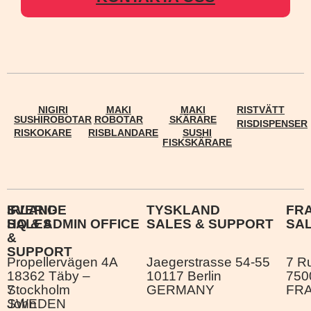
NIGIRI
MAKI
MAKI
RISTVÄTT
SUSHIROBOTAR
ROBOTAR
SKÄRARE
RISDISPENSER
RISKOKARE
RISBLANDARE
SUSHI
FISKSKÄRARE
IRLAND
SVERIGE
TYSKLAND
FR
SALES
HQ & ADMIN OFFICE
SALES & SUPPORT
SA
&
SUPPORT
Propellervägen 4A
Jaegerstrasse 54-55
7 R
18362 Täby –
10117 Berlin
750
7
Stockholm
GERMANY
FR
John
SWEDEN