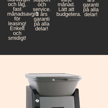
och låg,
och
månad.
garanti
fast
service.
Lätt att
på alla
månadsavgift
3 års
budgetera.
delar!
för
garanti
leasing!
på alla
Enkelt
delar!
och
smidigt!