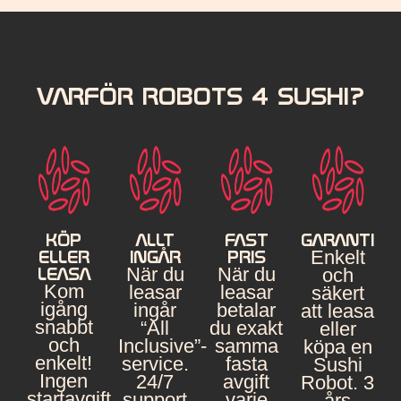
VARFÖR ROBOTS 4 SUSHI?
KÖP
ALLT
FAST
GARANTI
Enkelt
ELLER
INGÅR
PRIS
När du
När du
LEASA
och
Kom
leasar
leasar
säkert
igång
ingår
betalar
att leasa
snabbt
“All
du exakt
eller
och
Inclusive”-
samma
köpa en
enkelt!
service.
fasta
Sushi
Ingen
24/7
avgift
Robot. 3
startavgift
support
varje
års