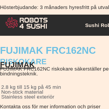
Hösterbjudande: 3 månaders hyresfritt på utva
Sushi Ro
FUJIMAK FRC162NC
RISKOKARE
FUJIMAK
FUJIMAK FRC162NC riskokare säkerställer perfek
bindningsteknik.
2.8 kg till 15 kg på 45 min
Non-stick material
Stainless steel exteriör
Kontakta oss för mer information och priser