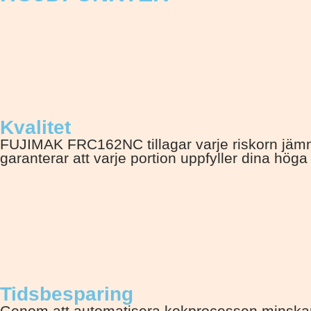
Kvalitet
FUJIMAK FRC162NC tillagar varje riskorn jämnt
garanterar att varje portion uppfyller dina höga
Tidsbesparing
Genom att automatisera kokprocessen minskar 