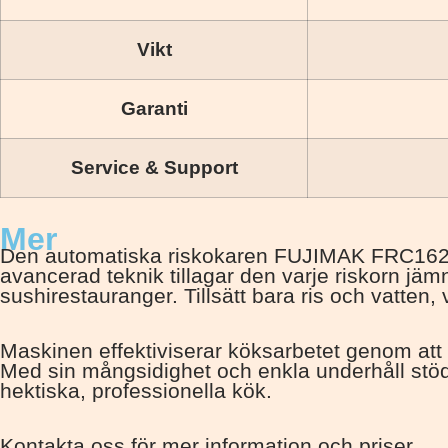
Vikt
Garanti
Service & Support
Mer
Den automatiska riskokaren FUJIMAK FRC162NC är
avancerad teknik tillagar den varje riskorn jämnt
sushirestauranger. Tillsätt bara ris och vatten,
Maskinen effektiviserar köksarbetet genom att 
Med sin mångsidighet och enkla underhåll stödjer 
hektiska, professionella kök.
Kontakta oss för mer information och priser