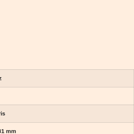
z
ris
381 mm