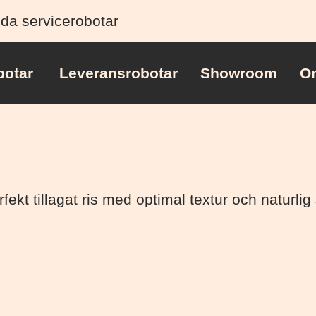
lda servicerobotar
botar
Leveransrobotar
Showroom
O
t tillagat ris med optimal textur och naturlig