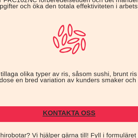
ifter och öka den totala effektiviteten i arbets
 tillaga olika typer av ris, såsom sushi, brunt ri
lgodose en bred variation av kunders smaker och
KONTAKTA OSS
hirobotar? Vi hjälper gärna till! Fyll i formulär