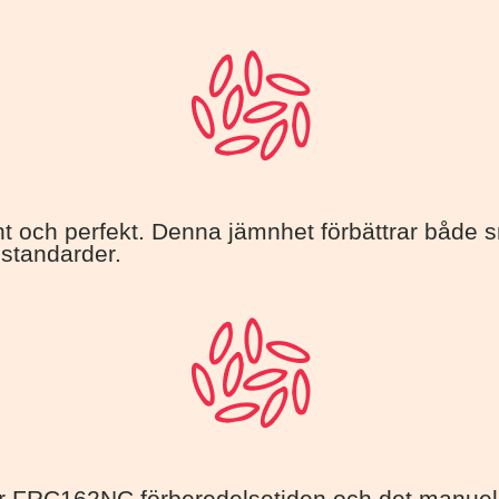
 och perfekt. Denna jämnhet förbättrar både s
 standarder.
FRC162NC förberedelsetiden och det manuella a